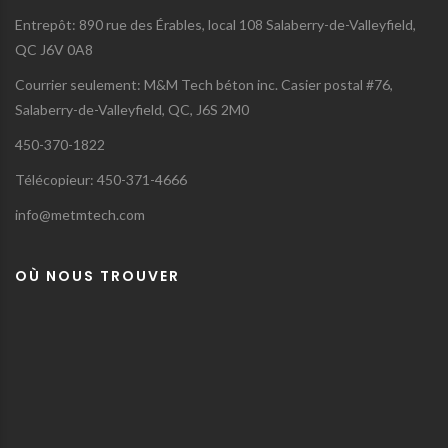
Entrepôt: 890 rue des Érables, local 108 Salaberry-de-Valleyfield,
QC J6V 0A8
Courrier seulement: M&M Tech béton inc. Casier postal #76,
Salaberry-de-Valleyfield, QC, J6S 2M0
450-370-1822
Télécopieur: 450-371-4666
info@metmtech.com
OÙ NOUS TROUVER